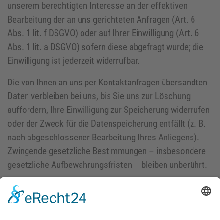
unserem berechtigten Interesse an der effektiven
Bearbeitung der an uns gerichteten Anfragen (Art. 6
Abs. 1 lit. f DSGVO) oder auf Ihrer Einwilligung (Art. 6
Abs. 1 lit. a DSGVO) sofern diese abgefragt wurde; die
Einwilligung ist jederzeit widerrufbar.
Die von Ihnen an uns per Kontaktanfragen übersandten
Daten verbleiben bei uns, bis Sie uns zur Löschung
auffordern, Ihre Einwilligung zur Speicherung widerrufen
oder der Zweck für die Datenspeicherung entfällt (z. B.
nach abgeschlossener Bearbeitung Ihres Anliegens).
Zwingende gesetzliche Bestimmungen – insbesondere
gesetzliche Aufbewahrungsfristen – bleiben unberührt.
5. Plugins und Tools
YouTube mit erweitertem Datenschutz