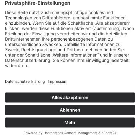
Diese Website bindet Videos der Website YouTube ein.
Betreiber der Seiten ist die Google Ireland Limited
(„Google“), Gordon House, Barrow Street, Dublin 4,
Irland.
Wir nutzen YouTube im erweiterten Datenschutzmodus.
Dieser Modus bewirkt laut YouTube, dass YouTube keine
Informationen über die Besucher auf dieser Website
speichert, bevor diese sich das Video ansehen. Die
Weitergabe von Daten an YouTube-Partner wird durch
den erweiterten Datenschutzmodus hingegen nicht
zwingend ausgeschlossen. So stellt YouTube –
unabhängig davon, ob Sie sich ein Video ansehen – eine
Verbindung zum Google DoubleClick-Netzwerk her.
Sobald Sie ein YouTube-Video auf dieser Website
starten, wird eine Verbindung zu den Servern von